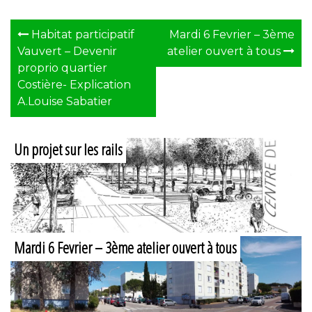
Post
Habitat participatif
Mardi 6 Fevrier – 3ème
Vauvert – Devenir
atelier ouvert à tous
navigation
proprio quartier
Costière- Explication
A.Louise Sabatier
Un projet sur les rails
Mardi 6 Fevrier – 3ème atelier ouvert à tous